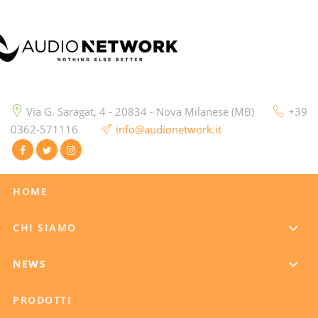
Via G. Saragat, 4 - 20834 - Nova Milanese (MB)
+39
0362-571116
info@audionetwork.it
HOME
CHI SIAMO
NEWS
PRODOTTI