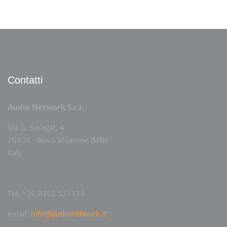
Contatti
Audio Network S.r.l.
Via G. Saragat, 4
20834 - Nova Milanese (MB)
Italy
Tel: +39 0362 571116
email:
info@audionetwork.it