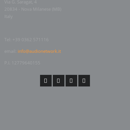
Via G. Saragat, 4
20834 - Nova Milanese (MB)
Italy
Tel: +39 0362 571116
email:
info@audionetwork.it
P.I. 12779640155