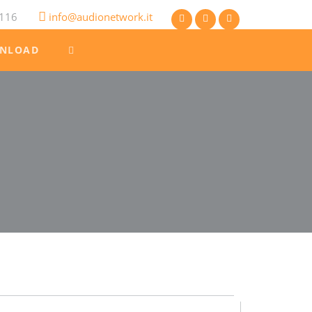
116
info@audionetwork.it
NLOAD