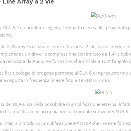
 Line Array a 2 vie
ray DLA-6 è un prodotto leggero, compatto e versatile, progettato 
ienti.
o dell’array è realizzato come diffusore a 2 vie; la via inferiore è
 implementa un driver a compressione con innesto da 1,4” e bob
da realizzata da Audio Performance, che vincola a 100° l’angolo di 
cifica tipologia di progetto permette al DLA-6 di riprodurre fino
una risposta in frequenza lineare fino a 18 kHz (± 3 dB).
ità del DLA-6 sta nella possibilità di amplificazione esterna. Infat
a in bi-amplificazione accoppiandolo al modulo subwoofer SUB-6
6 integra 2 moduli di amplificazione AP D2SP che insieme forni
e DSP uno è dedicato a pilotare 4 moduli DLA-6. La semplicità del s