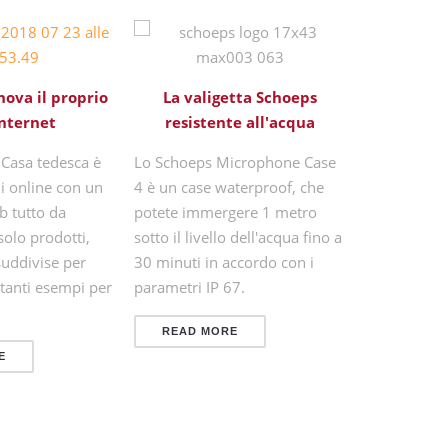
Ottimizzaz
nova il proprio
La valigetta Schoeps
il 
Internet
resistente all'acqua
Anche gli st
 Casa tedesca è
Lo Schoeps Microphone Case
registrazion
i online con un
4 è un case waterproof, che
post-produz
b tutto da
potete immergere 1 metro
punto di vis
solo prodotti,
sotto il livello dell'acqua fino a
acustico all
suddivise per
30 minuti in accordo con i
sempre qua
 tanti esempi per
parametri IP 67.
che impedis
sistema di d
READ MORE
lineare, di
E
READ M