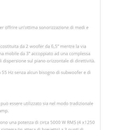
per offrire un’ottima sonorizzazione di medi e
 costituita da 2 woofer da 6,5” mentre la via
ina mobile da 3” accoppiato ad una complessa
dispersione sul piano orizzontale di direttività.
 a 55 Hz senza alcun bisogno di subwoofer e di
ti può essere utilizzato sia nel modo tradizionale
 amp.
scono una potenza di circa 5000 W RMS (4 x1250
istema (in attesa di brevetto) a 3 punti di