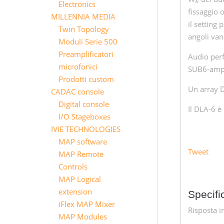
Electronics
fissaggio 
MILLENNIA MEDIA
il setting 
Twin Topology
angoli van
Moduli Serie 500
Preamplificatori
Audio perf
microfonici
SUB6-amp n
Prodotti custom
Un array 
CADAC console
Digital console
Il DLA-6 è 
I/O Stageboxes
IVIE TECHNOLOGIES
MAP software
Tweet
MAP Remote
Controls
MAP Logical
extension
Specifi
iFlex MAP Mixer
Risposta i
MAP Modules