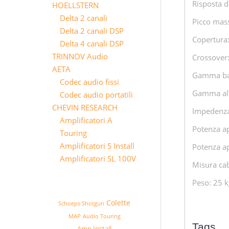
Risposta d
HOELLSTERN
Delta 2 canali
Picco mas
Delta 2 canali DSP
Copertura:
Delta 4 canali DSP
TRINNOV Audio
Crossover
AETA
Gamma bass
Codec audio fissi
Gamma alta
Codec audio portatili
CHEVIN RESEARCH
Impedenza
Amplificatori A
Potenza ap
Touring
Amplificatori S Install
Potenza a
Amplificatori SL 100V
Misura ca
Peso: 25 k
Colette
Schoeps Shotgun
MAP
Audio Touring
Tags
Amp Install