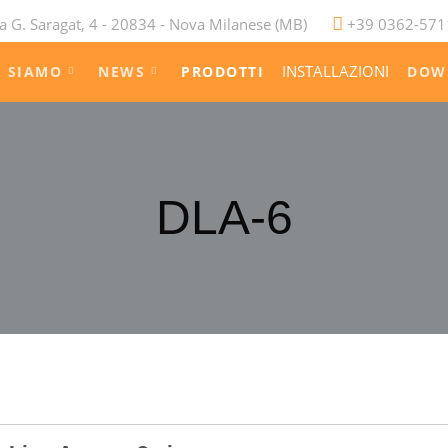
a G. Saragat, 4 - 20834 - Nova Milanese (MB)
+39 0362-571
INSTALLAZIONI
I SIAMO
NEWS
PRODOTTI
DOW
DLA-6