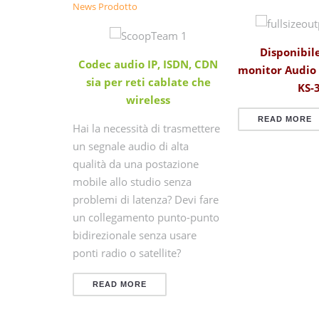
News Prodotto
e Sound
Disponibile
Codec audio IP, ISDN, CDN
nce
monitor Audio
sia per reti cablate che
KS-3
ema line
wireless
 12
READ MORE
Hai la necessità di trasmettere
iver a
un segnale audio di alta
,5” che
qualità da una postazione
mobile allo studio senza
problemi di latenza? Devi fare
un collegamento punto-punto
bidirezionale senza usare
ponti radio o satellite?
READ MORE