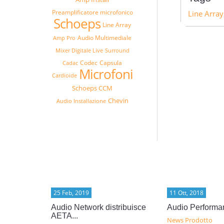
Preamplificatore microfonico
Line Array
Schoeps
Line Array
Audio Multimediale
Amp Pro
Mixer Digitale Live
Surround
Codec
Capsula
Cadac
Microfoni
Cardioide
Schoeps CCM
Chevin
Audio Installazione
25 Feb, 2019
11 Ott, 2018
ray...
Audio Network distribuisce
Audio Performa
AETA...
News Prodotto