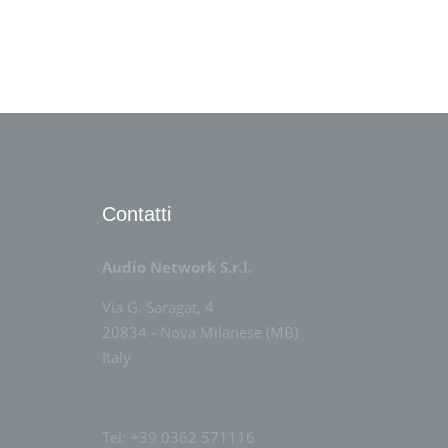
Contatti
Audio Network S.r.l.
Via G. Saragat, 4
20834 - Nova Milanese (MB)
Italy
Tel: +39 0362 571116