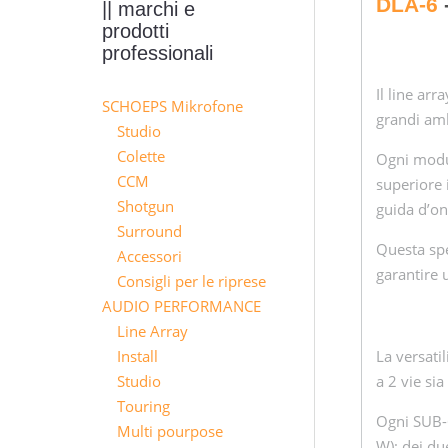
DLA-6
-
|| marchi e
prodotti
professionali
Il line ar
SCHOEPS Mikrofone
grandi amb
Studio
Colette
Ogni modul
CCM
superiore
Shotgun
guida d’on
Surround
Questa spe
Accessori
garantire 
Consigli per le riprese
AUDIO PERFORMANCE
Line Array
La versatil
Install
a 2 vie si
Studio
Touring
Ogni SUB-
Multi pourpose
W); dei du