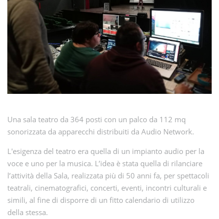
Una sala teatro da 364 posti con un palco da 112 mq
sonorizzata da apparecchi distribuiti da Audio Network.
L'esigenza del teatro era quella di un impianto audio per la
voce e uno per la musica. L’idea è stata quella di rilanciare
l’attività della Sala, realizzata più di 50 anni fa, per spettacoli
teatrali, cinematografici, concerti, eventi, incontri culturali e
simili, al fine di disporre di un fitto calendario di utilizzo
della stessa.