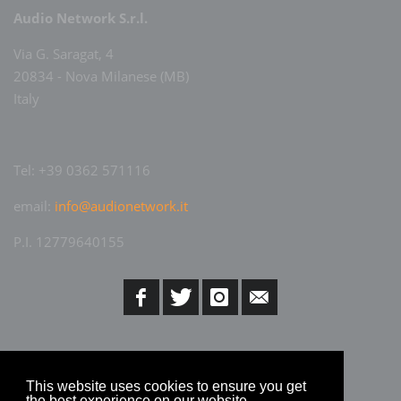
Audio Network S.r.l.
Via G. Saragat, 4
20834 - Nova Milanese (MB)
Italy
Tel: +39 0362 571116
email:
info@audionetwork.it
P.I. 12779640155
This website uses cookies to ensure you get
the best experience on our website.