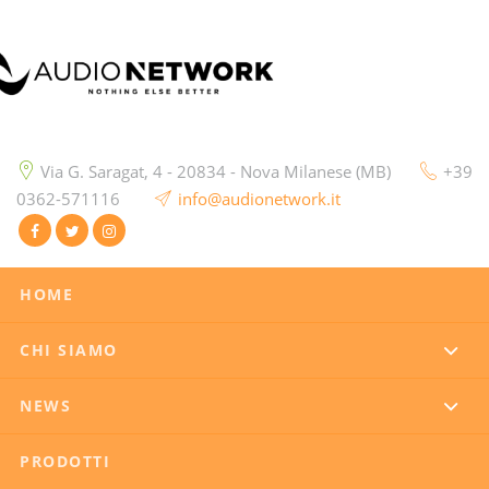
Via G. Saragat, 4 - 20834 - Nova Milanese (MB)
+39
0362-571116
info@audionetwork.it
HOME
CHI SIAMO
NEWS
PRODOTTI