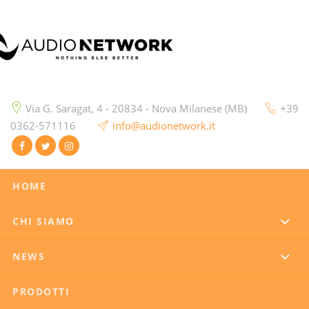
Via G. Saragat, 4 - 20834 - Nova Milanese (MB)
+39
0362-571116
info@audionetwork.it
HOME
CHI SIAMO
NEWS
PRODOTTI