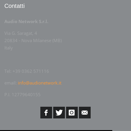
Contatti
Audio Network S.r.l.
Via G. Saragat, 4
20834 - Nova Milanese (MB)
Italy
Tel: +39 0362 571116
email:
info@audionetwork.it
P.I. 12779640155