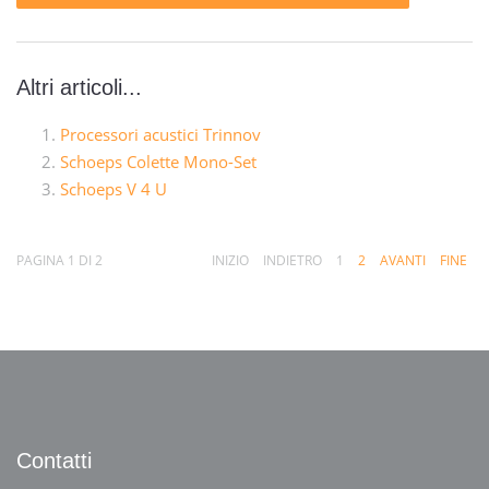
Altri articoli...
Processori acustici Trinnov
Schoeps Colette Mono-Set
Schoeps V 4 U
PAGINA 1 DI 2
INIZIO
INDIETRO
1
2
AVANTI
FINE
Contatti