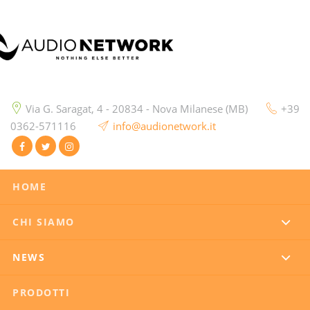
Via G. Saragat, 4 - 20834 - Nova Milanese (MB)
+39
0362-571116
info@audionetwork.it
HOME
CHI SIAMO
NEWS
PRODOTTI