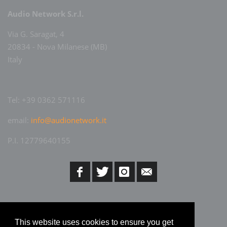
Audio Network S.r.l.
Via G. Saragat, 4
20834 - Nova Milanese (MB)
Italy
Tel: +39 0362 571116
email:
info@audionetwork.it
P.I. 12779640155
This website uses cookies to ensure you get