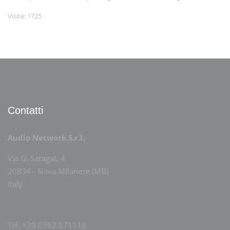
Visite: 1725
Contatti
Audio Network S.r.l.
Via G. Saragat, 4
20834 - Nova Milanese (MB)
Italy
Tel: +39 0362 571116