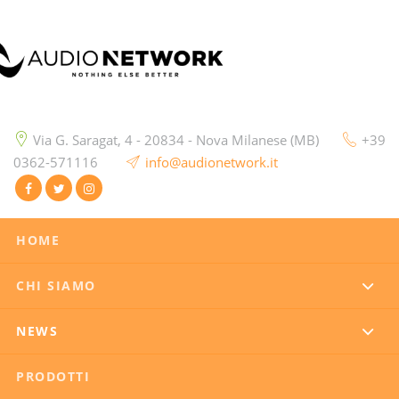
Via G. Saragat, 4 - 20834 - Nova Milanese (MB)
+39
0362-571116
info@audionetwork.it
HOME
CHI SIAMO
NEWS
PRODOTTI