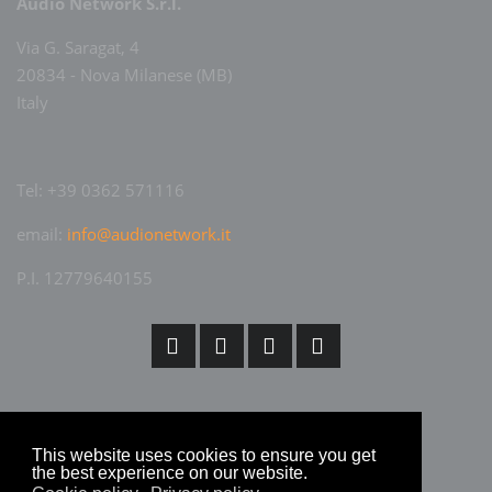
Audio Network S.r.l.
Via G. Saragat, 4
20834 - Nova Milanese (MB)
Italy
Tel: +39 0362 571116
email:
info@audionetwork.it
P.I. 12779640155
This website uses cookies to ensure you get
the best experience on our website.