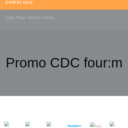
DOWNLOAD
Promo CDC four:m