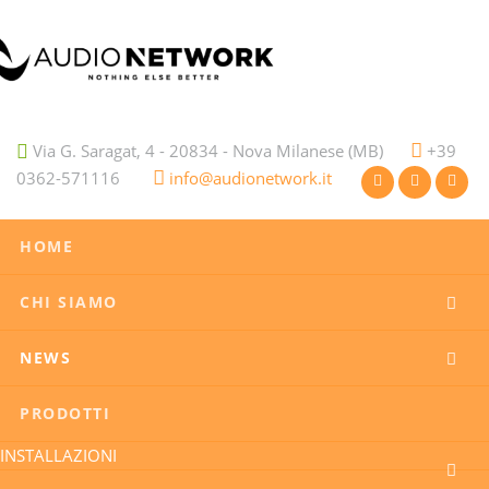
Via G. Saragat, 4 - 20834 - Nova Milanese (MB)
+39
0362-571116
info@audionetwork.it
HOME
CHI SIAMO
NEWS
PRODOTTI
INSTALLAZIONI