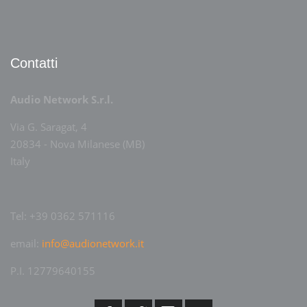
Contatti
Audio Network S.r.l.
Via G. Saragat, 4
20834 - Nova Milanese (MB)
Italy
Tel: +39 0362 571116
email:
info@audionetwork.it
P.I. 12779640155