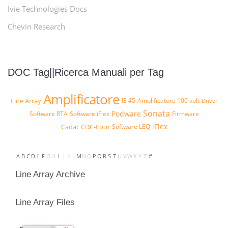
Ivie Technologies Docs
Chevin Research
DOC Tag||Ricerca Manuali per Tag
Amplificatore
Line Array
IE 45
Amplificatore 100 volt
Driver
Sonata
Podware
Software RTA
Software iFlex
Firmware
iFlex
Cadac CDC-Four
Software LEQ
A
B
C
D
E
F
G
H
I
J
K
L
M
N
O
P
Q
R
S
T
U
V
W
X
Y
Z
#
Line Array Archive
Line Array Files