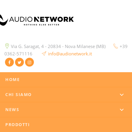
Via G. Saragat, 4 - 20834 - Nova Milanese (MB)
+39
0362-571116
info@audionetwork.it
HOME
CHI SIAMO
NEWS
PRODOTTI