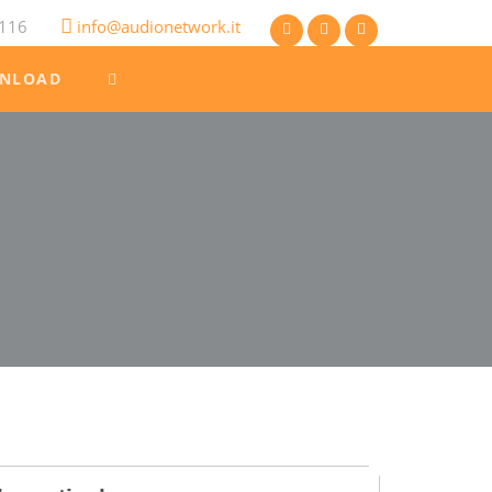
116
info@audionetwork.it
NLOAD