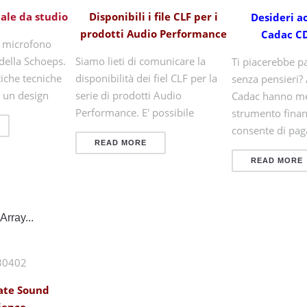
ale da studio
Disponibili i file CLF per i
Desideri a
prodotti Audio Performance
Cadac CD
o microfono
della Schoeps.
Siamo lieti di comunicare la
Ti piacerebbe pa
tiche tecniche
disponibilità dei fiel CLF per la
senza pensieri?
n un design
serie di prodotti Audio
Cadac hanno me
Performance. E' possibile
strumento finanz
consente di pa
READ MORE
READ MORE
Array...
ate Sound
ience