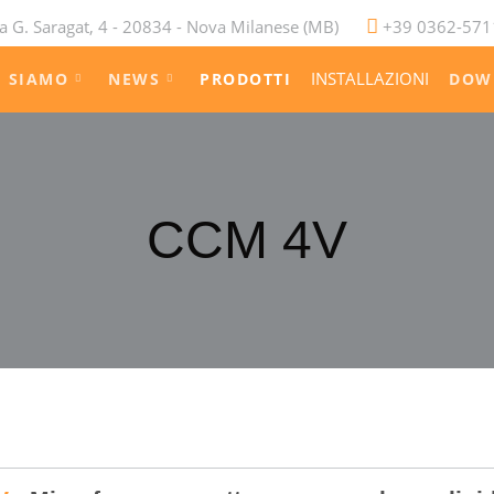
a G. Saragat, 4 - 20834 - Nova Milanese (MB)
+39 0362-571
INSTALLAZIONI
I SIAMO
NEWS
PRODOTTI
DOW
CCM 4V