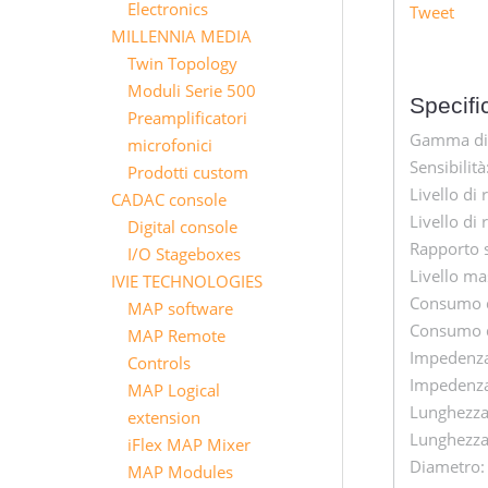
Electronics
Tweet
MILLENNIA MEDIA
Twin Topology
Moduli Serie 500
Specifi
Preamplificatori
Gamma di 
microfonici
Sensibilit
Prodotti custom
Livello di
CADAC console
Livello di
Digital console
Rapporto 
I/O Stageboxes
Livello m
IVIE TECHNOLOGIES
Consumo d
MAP software
Consumo d
MAP Remote
Impedenz
Controls
Impedenza
MAP Logical
Lunghezza 
extension
Lunghezza 
iFlex MAP Mixer
Diametro
MAP Modules