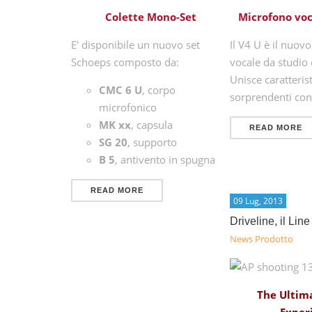
Colette Mono-Set
Microfono voc
E' disponibile un nuovo set
Il V4 U è il nuov
Schoeps composto da:
vocale da studio 
Unisce caratteris
CMC 6 U
, corpo
sorprendenti co
microfonico
MK xx
, capsula
READ MORE
SG 20
, supporto
B 5
, antivento in spugna
READ MORE
09 Lug, 2013
Driveline, il Line 
News Prodotto
The Ultim
Exper