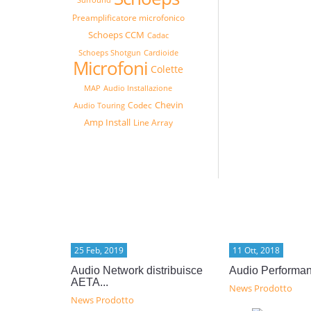
Preamplificatore microfonico
Schoeps CCM
Cadac
Schoeps Shotgun
Cardioide
Microfoni
Colette
MAP
Audio Installazione
Chevin
Codec
Audio Touring
Amp Install
Line Array
25 Feb, 2019
11 Ott, 2018
Audio Network distribuisce
Audio Performa
AETA...
News Prodotto
News Prodotto