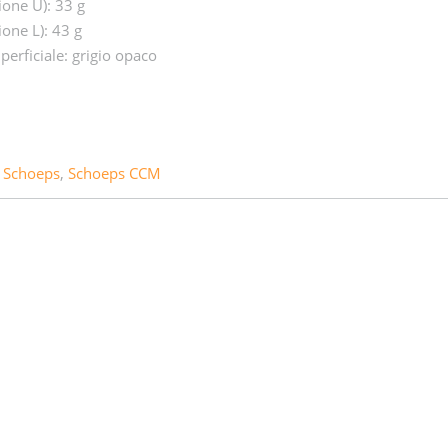
ione U): 33 g
ione L): 43 g
perficiale: grigio opaco
,
Schoeps
,
Schoeps CCM