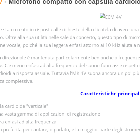
V
- Microfono compatto con capsula cardioid
 stato creato in risposta alle richieste della clientela di avere un
to. Oltre alla sua utilità nelle sale da concerto, questo tipo di mi
ne vocale, poiché la sua leggera enfasi attorno ai 10 kHz aiuta a mig
a direzionale è mantenuta particolarmente ben anche a frequenze p
e. C'è meno enfasi ad alta frequenza del suono fuori asse rispett
rdioidi a risposta assiale. Tuttavia l’MK 4V suona ancora un po' più
za complessiva.
Caratteristiche principal
a cardioide "verticale"
a vasta gamma di applicazioni di registrazione
a enfasi ad alta frequenza
 preferita per cantare, o parlato, e la maggior parte degli strume