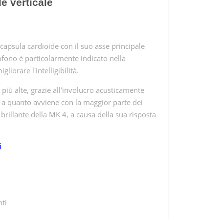
e verticale
a capsula cardioide con il suo asse principale
crofono è particolarmente indicato nella
liorare l'intelligibilità.
iù alte, grazie all’involucro acusticamente
o a quanto avviene con la maggior parte dei
 brillante della MK 4, a causa della sua risposta
i
nti