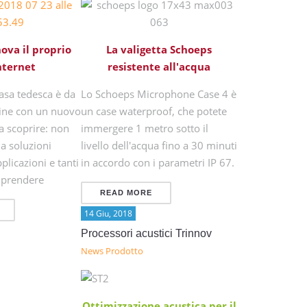
ova il proprio
La valigetta Schoeps
Internet
resistente all'acqua
asa tedesca è da
Lo Schoeps Microphone Case 4 è
line con un nuovo
un case waterproof, che potete
a scoprire: non
immergere 1 metro sotto il
a soluzioni
livello dell'acqua fino a 30 minuti
plicazioni e tanti
in accordo con i parametri IP 67.
mprendere
READ MORE
14 Giu, 2018
Processori acustici Trinnov
News Prodotto
Ottimizzazione acustica per il