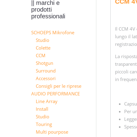
CCM 4
|| marchi e
prodotti
professionali
Il CCM 4V è
SCHOEPS Mikrofone
lungo il la
Studio
registrazio
Colette
CCM
La rispost
Shotgun
trasparent
Surround
piccoli ca
Accessori
in frequen
Consigli per le riprese
AUDIO PERFORMANCE
Line Array
Capsul
Install
Per un
Studio
Legger
Touring
Spesso
Multi pourpose