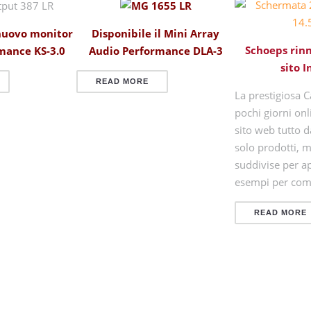
Disponibile il Mini Array
 nuovo monitor
Schoeps rinn
Audio Performance DLA-3
mance KS-3.0
sito 
READ MORE
La prestigiosa C
pochi giorni on
sito web tutto d
solo prodotti, m
suddivise per ap
esempi per co
READ MORE