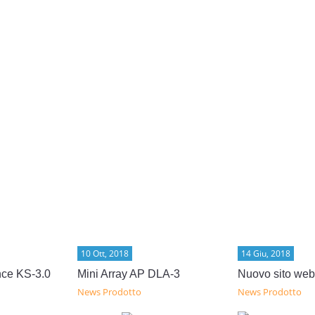
10 Ott, 2018
14 Giu, 2018
nce KS-3.0
Mini Array AP DLA-3
Nuovo sito we
News Prodotto
News Prodotto