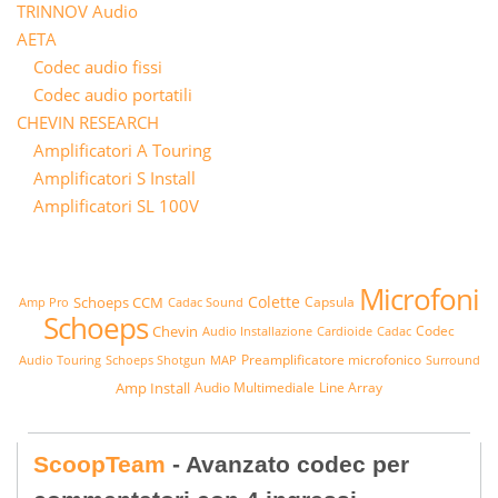
TRINNOV Audio
AETA
Codec audio fissi
Codec audio portatili
CHEVIN RESEARCH
Amplificatori A Touring
Amplificatori S Install
Amplificatori SL 100V
Microfoni
Colette
Schoeps CCM
Capsula
Amp Pro
Cadac Sound
Schoeps
Chevin
Codec
Audio Installazione
Cardioide
Cadac
Preamplificatore microfonico
Audio Touring
Schoeps Shotgun
MAP
Surround
Amp Install
Audio Multimediale
Line Array
ScoopTeam
- Avanzato codec per