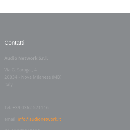
Contatti
Audio Network S.r.l.
Via G. Saragat, 4
20834 - Nova Milanese (MB)
Italy
Tel: +39 0362 571116
email:
info@audionetwork.it