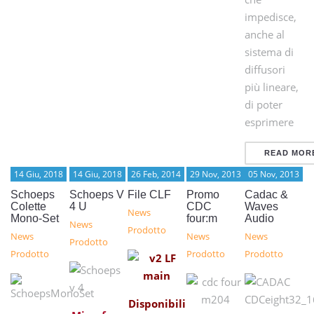
impedisce,
anche al
sistema di
diffusori
più lineare,
di poter
esprimere
READ MOR
14 Giu, 2018
14 Giu, 2018
26 Feb, 2014
29 Nov, 2013
05 Nov, 2013
Schoeps
Schoeps V
File CLF
Promo
Cadac &
Colette
4 U
CDC
Waves
News
Mono-Set
four:m
Audio
News
Prodotto
News
News
News
Prodotto
Prodotto
Prodotto
Prodotto
Disponibili