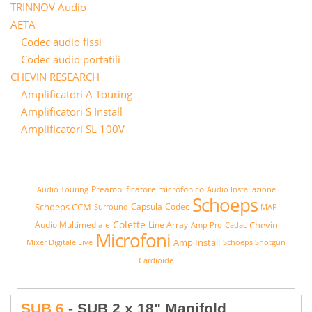
TRINNOV Audio
AETA
Codec audio fissi
Codec audio portatili
CHEVIN RESEARCH
Amplificatori A Touring
Amplificatori S Install
Amplificatori SL 100V
Preamplificatore microfonico
Audio Touring
Audio Installazione
Schoeps
Schoeps CCM
Capsula
Codec
Surround
MAP
Colette
Chevin
Audio Multimediale
Line Array
Amp Pro
Cadac
Microfoni
Amp Install
Mixer Digitale Live
Schoeps Shotgun
Cardioide
SUB 6
- SUB 2 x 18" Manifold