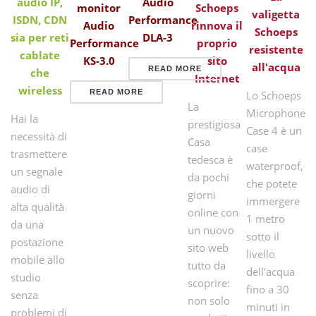
audio IP,
Audio
monitor
Schoeps
valigetta
ISDN, CDN
Performance
Audio
rinnova il
Schoeps
sia per reti
DLA-3
Performance
proprio
resistente
cablate
KS-3.0
sito
all'acqua
READ MORE
che
Internet
wireless
READ MORE
Lo Schoeps
La
Microphone
Hai la
prestigiosa
Case 4 è un
necessità di
Casa
case
trasmettere
tedesca è
waterproof,
un segnale
da pochi
che potete
audio di
giorni
immergere
alta qualità
online con
1 metro
da una
un nuovo
sotto il
postazione
sito web
livello
mobile allo
tutto da
dell'acqua
studio
scoprire:
fino a 30
senza
non solo
minuti in
problemi di