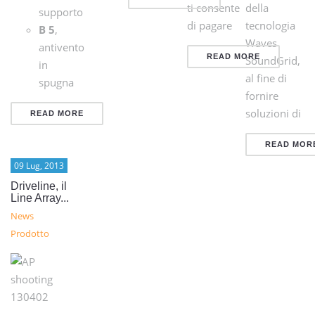
ti consente
della
supporto
di pagare
tecnologia
B 5
,
Waves
antivento
READ MORE
SoundGrid,
in
al fine di
spugna
fornire
soluzioni di
READ MORE
READ MOR
09 Lug, 2013
Driveline, il
Line Array...
News
Prodotto