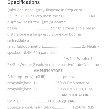
Specifications
{tab= Acoustical |grey}Risposta in frequenza....................
35 Hz - 150 Hz Picco massimo SPL....................... 140
dB{tab= Trasduttori |grey}Gamma
bassa................................. 2 x 18” altoparlanti a bassa
distorsione e a lunga escursione con bobina
raffreddata a
ferrofluidoConnettori....................................... 2x Neutrik
speakon NL4MP (in parallelo)
1+/1- = Woofer 1;
2+/2- =Woofer 2 (solo versione passivo){tab= Versione
AMPLIFICATORE
Self-amp |grey}
1(SUB)
potenza
erogabile(bassi 1).................1250 W RMS potenza
erogabile(bassi 2).................1250 W RMS THD, DIM,
AMPLIFICATORE
SMPTE.............................< 0,05%
2(DLA6)
potenza erogabile (mid-low)...................1250 W RMS