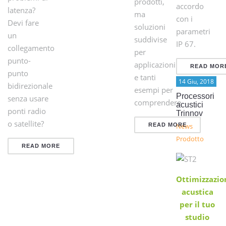
prodotti,
accordo
latenza?
ma
con i
Devi fare
soluzioni
parametri
un
suddivise
IP 67.
collegamento
per
punto-
applicazioni
READ MOR
punto
e tanti
14 Giu, 2018
bidirezionale
esempi per
Processori
senza usare
comprendere
acustici
ponti radio
Trinnov
o satellite?
READ MORE
News
Prodotto
READ MORE
Ottimizzazio
acustica
per il tuo
studio