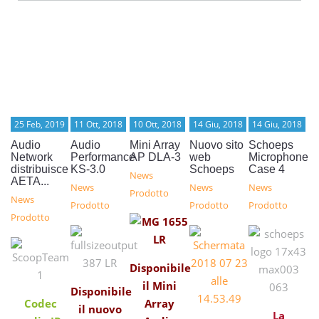
25 Feb, 2019
11 Ott, 2018
10 Ott, 2018
14 Giu, 2018
14 Giu, 2018
Audio
Audio
Mini Array
Nuovo sito
Schoeps
Network
Performance
AP DLA-3
web
Microphone
distribuisce
KS-3.0
Schoeps
Case 4
News
AETA...
News
News
News
Prodotto
News
Prodotto
Prodotto
Prodotto
Prodotto
Disponibile
il Mini
Disponibile
Codec
Array
il nuovo
La