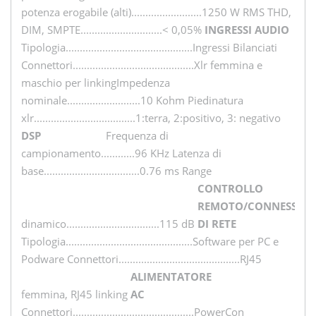
potenza erogabile (alti).........................1250 W RMS THD,
DIM, SMPTE.............................< 0,05%
INGRESSI AUDIO
Tipologia.............................................Ingressi Bilanciati
Connettori...........................................Xlr femmina e
maschio per linkingImpedenza
nominale..........................10 Kohm Piedinatura
xlr....................................1:terra, 2:positivo, 3: negativo
DSP
Frequenza di
campionamento............96 KHz Latenza di
base..................................0.76 ms Range
CONTROLLO
REMOTO/CONNESSION
dinamico.................................115 dB
DI RETE
Tipologia.............................................Software per PC e
Podware Connettori...........................................RJ45
ALIMENTATORE
femmina, RJ45 linking
AC
Connettori...........................................PowerCon