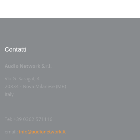
Contatti
Audio Network S.r.l.
Via G. Saragat, 4
20834 - Nova Milanese (MB)
Italy
Tel: +39 0362 571116
email:
info@audionetwork.it