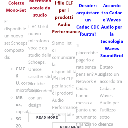
Microfono
Colette
i file CLF
Desideri
Accordo
vocale da
Mono-Set
per i
acquistare
tra Cadac
studio
prodotti
un
e Waves
E'
Audio
Il V4 U è il
Cadac CDC
Audio per
disponibile
Performance
nuovo
four:m?
la
un nuovo
microfono
tecnologia
set Schoeps
Siamo lieti
Ti
vocale da
Waves
composto
di
piacerebbe
studio della
SoundGrid
da:
comunicare
pagarlo a
Schoeps.
la
rate senza
È stato
CMC
Unisce
disponibilità
pensieri? Audio
siglato un
6
caratteristiche
dei fiel CLF
Network e
accordo tra
U
, corpo
tecniche
per la serie
Cadac
Cadac e
microfonico
sorprendenti
di prodotti
hanno
Waves
MK
con un
Audio
messo a
Audio per
xx
,
design
Performance.
punto uno
l’utilizzo
capsula
E' possibile
strumento
sotto
SG
READ MORE
finanziario che
licenza
20
,
READ MORE