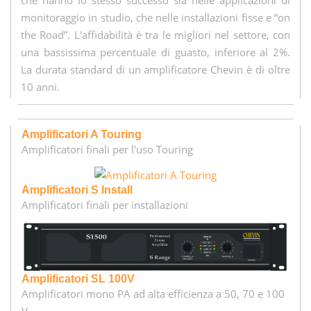
che hanno lo stesso successo sia nelle applicazioni di
monitoraggio in studio, che nelle installazioni fisse e “on
the Road”. L'affidabilità è tra le migliori nel settore, con
una bassissima percentuale di guasto, inferiore al 2%.
La durata standard di un amplificatore Chevin è di oltre
10 anni.
Amplificatori A Touring
Amplificatori finali per l'uso Touring
Amplificatori S Install
Amplificatori finali per installazioni
Amplificatori SL 100V
Amplificatori mono PA ad alta efficienza a 50, 70 e 100