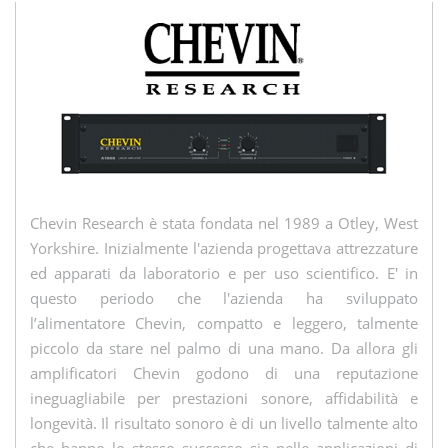
Chevin Research è stata fondata nel 1989 a Otley, West
Yorkshire. Inizialmente l'azienda progettava attrezzature
ed apparati da laboratorio e per uso scientifico. E' in
questo periodo che l'azienda ha sviluppato
l’alimentatore Chevin, compatto e leggero, talmente
piccolo da stare nel palmo di una mano. Da allora gli
amplificatori Chevin godono di una reputazione
ineguagliabile per prestazioni sonore, affidabilità e
longevità. Il risultato sonoro è di un livello talmente alto