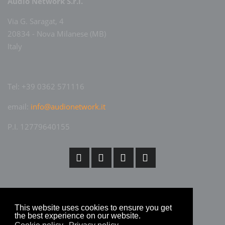
Audio Network S.r.l.
Via G. Saragat, 4
20834 - Nova Milanese (MB)
Italy
Tel: +39 0362 571116
email:
info@audionetwork.it
P.I. 12779640155
This website uses cookies to ensure you get
the best experience on our website.