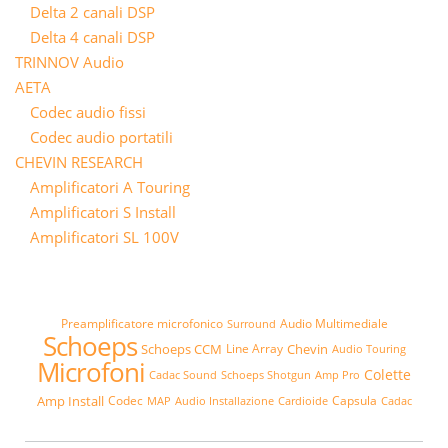
Delta 2 canali DSP
Delta 4 canali DSP
TRINNOV Audio
AETA
Codec audio fissi
Codec audio portatili
CHEVIN RESEARCH
Amplificatori A Touring
Amplificatori S Install
Amplificatori SL 100V
Preamplificatore microfonico
Audio Multimediale
Surround
Schoeps
Schoeps CCM
Chevin
Line Array
Audio Touring
Microfoni
Colette
Cadac Sound
Schoeps Shotgun
Amp Pro
Amp Install
Codec
Capsula
MAP
Audio Installazione
Cardioide
Cadac