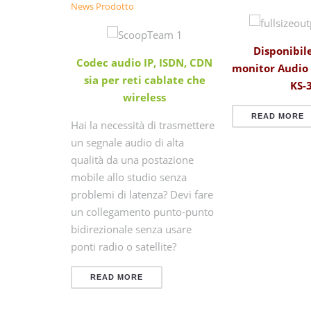
News Prodotto
e Sound
Disponibile
Codec audio IP, ISDN, CDN
nce
monitor Audio
sia per reti cablate che
KS-3
ema line
wireless
 12
READ MORE
Hai la necessità di trasmettere
iver a
un segnale audio di alta
,5” che
qualità da una postazione
mobile allo studio senza
problemi di latenza? Devi fare
un collegamento punto-punto
bidirezionale senza usare
ponti radio o satellite?
READ MORE