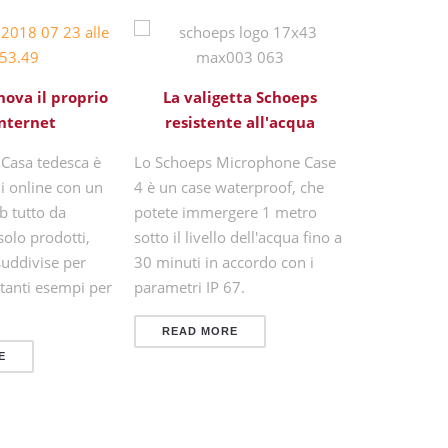
Ottimizzaz
nova il proprio
La valigetta Schoeps
il 
Internet
resistente all'acqua
Anche gli st
 Casa tedesca è
Lo Schoeps Microphone Case
registrazion
i online con un
4 è un case waterproof, che
post-produz
b tutto da
potete immergere 1 metro
punto di vis
solo prodotti,
sotto il livello dell'acqua fino a
acustico all
suddivise per
30 minuti in accordo con i
sempre qua
 tanti esempi per
parametri IP 67.
che impedis
sistema di d
READ MORE
lineare, di
E
READ M