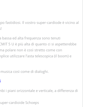
po fastidiosi. Il vostro super-cardiode è vicino al
!
 a bassa ed alta frequenza sono tenuti
 CMIT 5 U è più alta di quanto ci si aspetterebbe
ma polare non è così stretto come con
ice utilizzare l’asta telescopica (il boom) e
 musica così come di dialoghi.
i
i i piani orizzontale e verticale, a differenza di
super-cardioide Schoeps