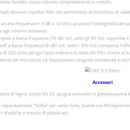
molto limitato, corpo robusto completamente in metallo
 tasti attivano rispettivi filtri che permettono al microfono di adatta
 ad alta frequenza (+ 5 dB a 10 kHz): accresce l’intelligibilità del
e agli schermi antivento
 ripido a bassa frequenza (18 dB/ oct. sotto gli 80 Hz): sopprime il
 soft a bassa frequenza (6 dB/ oct. sotto i 300 Hz): compensa l’effe
 di LED vicini ad ogni tasto indicano lo stato dei filtri. Anche al 
ratività del microfono. Le impostazioni vengono mantenute a mic
Accessori
scatola di legno, snodo SG 20, spugna antivento in gomma-piuma
i separatamente: “Softie” per vento forte, basket con Windjammer 
i elastiche a manico di pistola ecc.