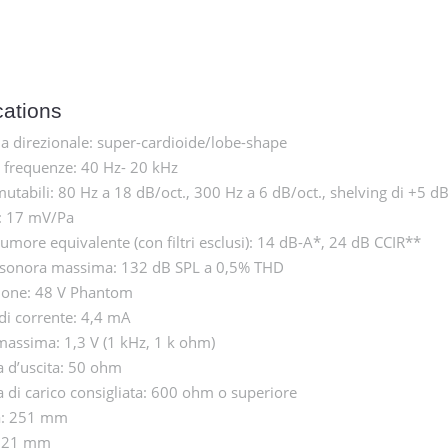
cations
 direzionale: super-cardioide/lobe-shape
frequenze: 40 Hz- 20 kHz
mutabili: 80 Hz a 18 dB/oct., 300 Hz a 6 dB/oct., shelving di +5 d
à: 17 mV/Pa
 rumore equivalente (con filtri esclusi): 14 dB-A*, 24 dB CCIR**
 sonora massima: 132 dB SPL a 0,5% THD
ione: 48 V Phantom
i corrente: 4,4 mA
assima: 1,3 V (1 kHz, 1 k ohm)
 d’uscita: 50 ohm
di carico consigliata: 600 ohm o superiore
a: 251 mm
: 21 mm