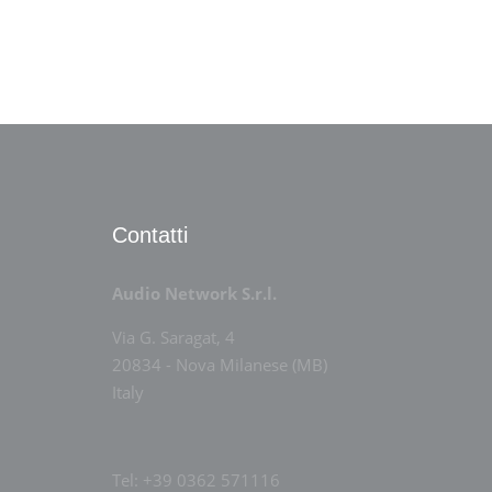
Contatti
Audio Network S.r.l.
Via G. Saragat, 4
20834 - Nova Milanese (MB)
Italy
Tel: +39 0362 571116