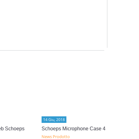
14 Giu, 2018
14 Giu, 2018
eb Schoeps
Schoeps Microphone Case 4
Processori 
News Prodotto
News Prodot