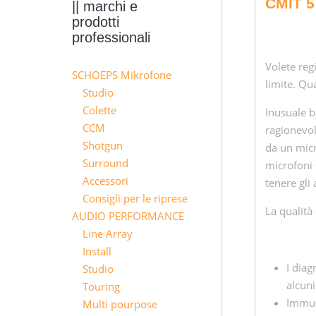
CMIT 5
|| marchi e
prodotti
professionali
Volete regi
SCHOEPS Mikrofone
limite. Qu
Studio
Colette
Inusuale b
CCM
ragionevol
Shotgun
da un micr
Surround
microfoni 
Accessori
tenere gli 
Consigli per le riprese
La qualità
AUDIO PERFORMANCE
Line Array
Install
I diag
Studio
alcuni
Touring
Immun
Multi pourpose