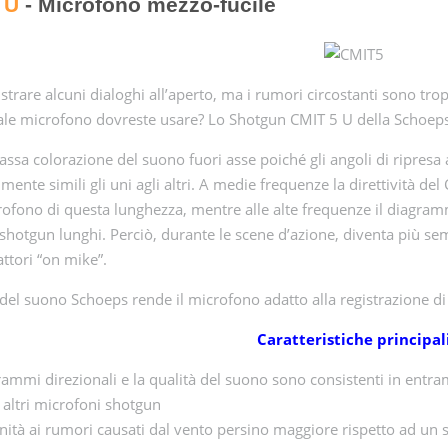
 U
- Microfono mezzo-fucile
strare alcuni dialoghi all’aperto, ma i rumori circostanti sono trop
ale microfono dovreste usare? Lo Shotgun CMIT 5 U della Schoeps
assa colorazione del suono fuori asse poiché gli angoli di ripresa
mente simili gli uni agli altri. A medie frequenze la direttività del
ofono di questa lunghezza, mentre alle alte frequenze il diagram
shotgun lunghi. Perciò, durante le scene d’azione, diventa più sempl
attori “on mike”.
 del suono Schoeps rende il microfono adatto alla registrazione di
Caratteristiche principal
rammi direzionali e la qualità del suono sono consistenti in entramb
 altri microfoni shotgun
ità ai rumori causati dal vento persino maggiore rispetto ad un 