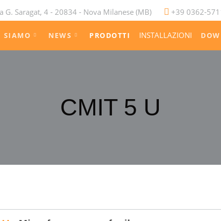
a G. Saragat, 4 - 20834 - Nova Milanese (MB)
+39 0362-571
INSTALLAZIONI
I SIAMO
NEWS
PRODOTTI
DOW
CMIT 5 U