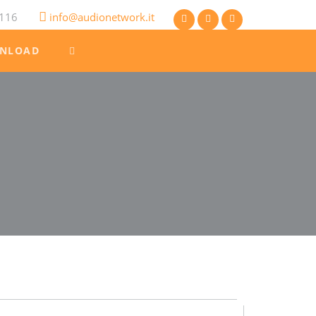
116
info@audionetwork.it
NLOAD