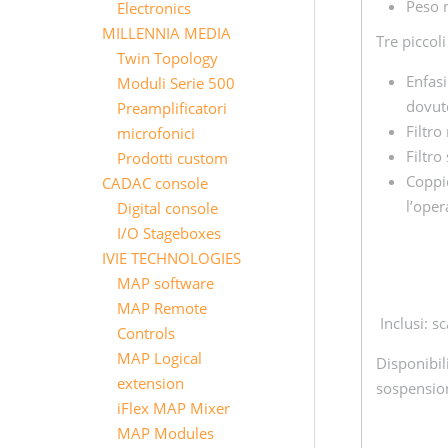
Peso 
Electronics
MILLENNIA MEDIA
Tre piccoli
Twin Topology
Enfasi
Moduli Serie 500
dovut
Preamplificatori
Filtro
microfonici
Filtro
Prodotti custom
Coppie
CADAC console
l’ope
Digital console
I/O Stageboxes
IVIE TECHNOLOGIES
MAP software
MAP Remote
Inclusi: 
Controls
MAP Logical
Disponibil
extension
sospension
iFlex MAP Mixer
MAP Modules