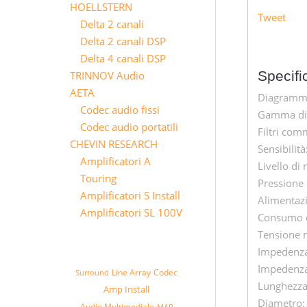
HOELLSTERN
Tweet
Delta 2 canali
Delta 2 canali DSP
Delta 4 canali DSP
Specifi
TRINNOV Audio
AETA
Diagramma
Codec audio fissi
Gamma di 
Codec audio portatili
Filtri com
CHEVIN RESEARCH
Sensibilit
Amplificatori A
Livello di
Touring
Pressione
Amplificatori S Install
Alimentaz
Amplificatori SL 100V
Consumo d
Tensione m
Impedenza
Impedenza 
Line Array
Codec
Surround
Lunghezz
Amp Install
Diametro
Audio Multimediale
MAP