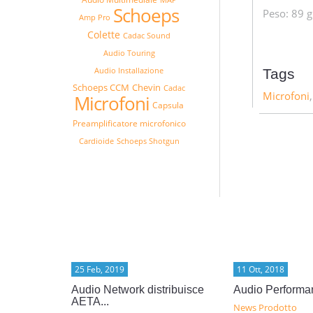
Schoeps
Peso: 89 g
Amp Pro
Colette
Cadac Sound
Audio Touring
Audio Installazione
Tags
Schoeps CCM
Chevin
Cadac
Microfoni
Microfoni
Capsula
Preamplificatore microfonico
Cardioide
Schoeps Shotgun
25 Feb, 2019
11 Ott, 2018
ray...
Audio Network distribuisce
Audio Performa
AETA...
News Prodotto