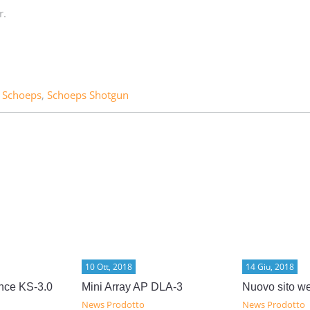
r.
,
Schoeps
,
Schoeps Shotgun
10 Ott, 2018
14 Giu, 2018
nce KS-3.0
Mini Array AP DLA-3
Nuovo sito w
News Prodotto
News Prodotto