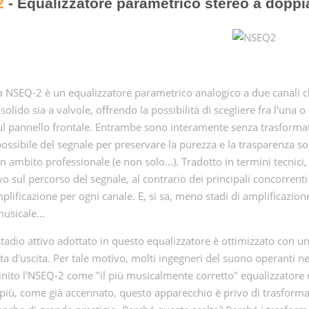
2
- Equalizzatore parametrico stereo a doppia
ia NSEQ-2 è un equalizzatore parametrico analogico a due canali c
o solido sia a valvole, offrendo la possibilità di scegliere fra l'un
ul pannello frontale. Entrambe sono interamente senza trasformato
ossibile del segnale per preservare la purezza e la trasparenza s
in ambito professionale (e non solo...). Tradotto in termini tecnic
ivo sul percorso del segnale, al contrario dei principali concorrent
amplificazione per ogni canale. E, si sa, meno stadi di amplificazio
usicale...
 stadio attivo adottato in questo equalizzatore è ottimizzato con u
ota d'uscita. Per tale motivo, molti ingegneri del suono operanti n
nito l'NSEQ-2 come "il più musicalmente corretto" equalizzatore 
 più, come già accennato, questo apparecchio è privo di trasformat