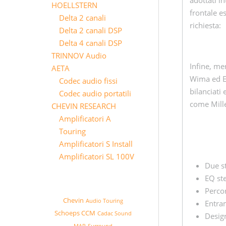
HOELLSTERN
frontale e
Delta 2 canali
richiesta:
Delta 2 canali DSP
Delta 4 canali DSP
TRINNOV Audio
Infine, me
AETA
Wima ed El
Codec audio fissi
bilanciati
Codec audio portatili
come Mille
CHEVIN RESEARCH
Amplificatori A
Touring
Amplificatori S Install
Amplificatori SL 100V
Due s
EQ st
Percor
Chevin
Audio Touring
Entra
Schoeps CCM
Cadac Sound
Design
MAP
Surround