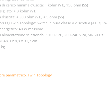
di carico minima d’uscita: 1 kohm (VT), 150 ohm (SS)
sigliato: > 3 kohm (VT)
d’uscita: < 300 ohm (VT), < 5 ohm (SS)
ori EQ Twin Topology: Switch In pura classe A discreti a J-FETs, S
nergetico: 40 W massimo
di alimentazione selezionabili: 100-120, 200-240 V ca, 50/60 Hz
: 48,3 x 8,9 x 31,7 cm
 kg
ore parametrico
,
Twin Topology