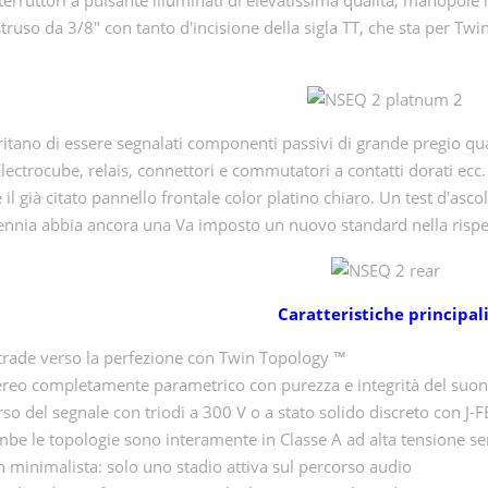
struso da 3/8" con tanto d'incisione della sigla TT, che sta per Twin
ritano di essere segnalati componenti passivi di grande pregio qu
ectrocube, relais, connettori e commutatori a contatti dorati ecc.
 e il già citato pannello frontale color platino chiaro. Un test d'
nnia abbia ancora una Va imposto un nuovo standard nella rispet
Caratteristiche principal
trade verso la perfezione con Twin Topology ™
ereo completamente parametrico con purezza e integrità del suon
so del segnale con triodi a 300 V o a stato solido discreto con J-
mbe le topologie sono interamente in Classe A ad alta tensione s
 minimalista: solo uno stadio attiva sul percorso audio