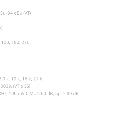
SS), -94 dBu (VT)
n)
, 100, 180, 270
,0 k, 10 k, 16 k, 21 k
,003% (VT o SS)
KHz, 100 mV C.M.: > 60 dB, tip. > 80 dB