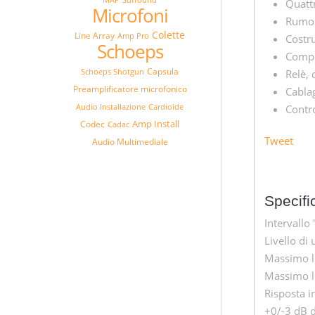
Quatt
Microfoni
Rumor
Colette
Line Array
Amp Pro
Costru
Schoeps
Compo
Capsula
Schoeps Shotgun
Relè, 
Preamplificatore microfonico
Cabla
Audio Installazione
Cardioide
Contro
Amp Install
Codec
Cadac
Tweet
Audio Multimediale
Specifi
Intervallo
Livello di
Massimo li
Massimo li
Risposta i
+0/-3 dB d