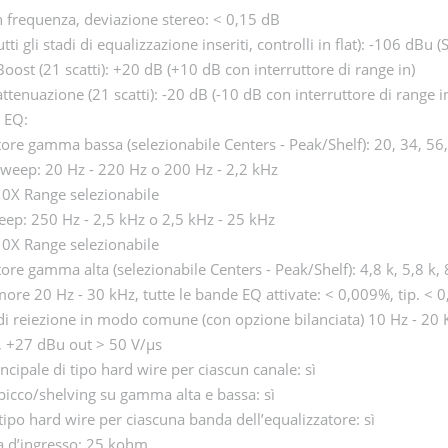
n frequenza, deviazione stereo: < 0,15 dB
ti gli stadi di equalizzazione inseriti, controlli in flat): -106 dBu (
ost (21 scatti): +20 dB (+10 dB con interruttore di range in)
tenuazione (21 scatti): -20 dB (-10 dB con interruttore di range i
 EQ:
e gamma bassa (selezionabile Centers - Peak/Shelf): 20, 34, 56
weep: 20 Hz - 220 Hz o 200 Hz - 2,2 kHz
10X Range selezionabile
ep: 250 Hz - 2,5 kHz o 2,5 kHz - 25 kHz
10X Range selezionabile
e gamma alta (selezionabile Centers - Peak/Shelf): 4,8 k, 5,8 k, 8
re 20 Hz - 30 kHz, tutte le bande EQ attivate: < 0,009%, tip. < 0
i reiezione in modo comune (con opzione bilanciata) 10 Hz - 20 
, +27 dBu out > 50 V/µs
ncipale di tipo hard wire per ciascun canale: sì
picco/shelving su gamma alta e bassa: sì
tipo hard wire per ciascuna banda dell’equalizzatore: sì
 d’ingresso: 25 kohm