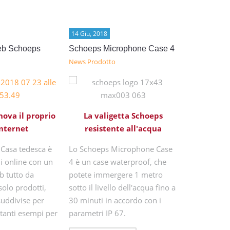
14 Giu, 2018
14 Giu, 2018
eb Schoeps
Schoeps Microphone Case 4
Processori 
News Prodotto
News Prodot
Ottimizzaz
nova il proprio
La valigetta Schoeps
il 
Internet
resistente all'acqua
Anche gli st
 Casa tedesca è
Lo Schoeps Microphone Case
registrazion
i online con un
4 è un case waterproof, che
post-produz
b tutto da
potete immergere 1 metro
punto di vis
solo prodotti,
sotto il livello dell'acqua fino a
acustico all
suddivise per
30 minuti in accordo con i
sempre qua
 tanti esempi per
parametri IP 67.
che impedis
sistema di d