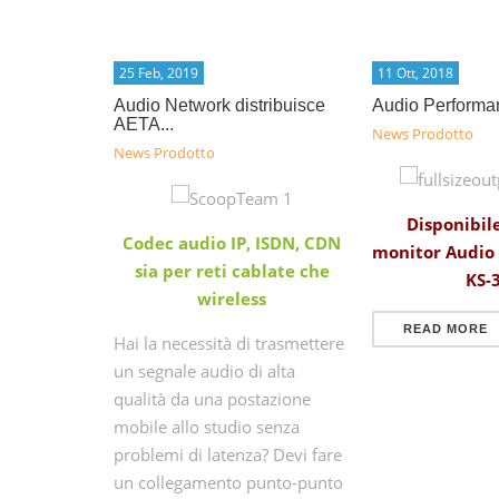
25 Feb, 2019
11 Ott, 2018
ray...
Audio Network distribuisce
Audio Performa
AETA...
News Prodotto
News Prodotto
e Sound
Disponibile
Codec audio IP, ISDN, CDN
nce
monitor Audio
sia per reti cablate che
KS-3
ema line
wireless
 12
READ MORE
Hai la necessità di trasmettere
iver a
un segnale audio di alta
,5” che
qualità da una postazione
mobile allo studio senza
problemi di latenza? Devi fare
un collegamento punto-punto