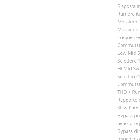
Risposta i
Rumore (tut
Massimo Bo
Massimo at
Frequenze
Commutator
Low Mid S
Selettore 
Hi Mid Swe
Selettore 
Commutator
THD + Rumo
Rapporto d
Slew Rate 
Bypass pri
Selezione 
Bypass di 
Impedenza