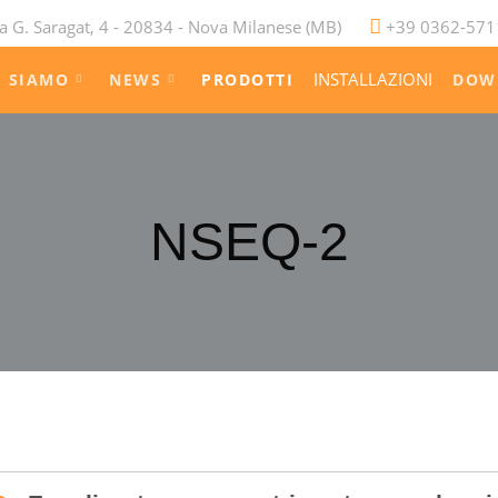
a G. Saragat, 4 - 20834 - Nova Milanese (MB)
+39 0362-571
INSTALLAZIONI
I SIAMO
NEWS
PRODOTTI
DOW
NSEQ-2