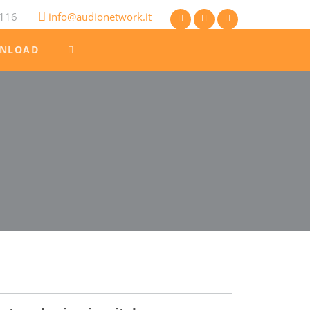
116
info@audionetwork.it
NLOAD