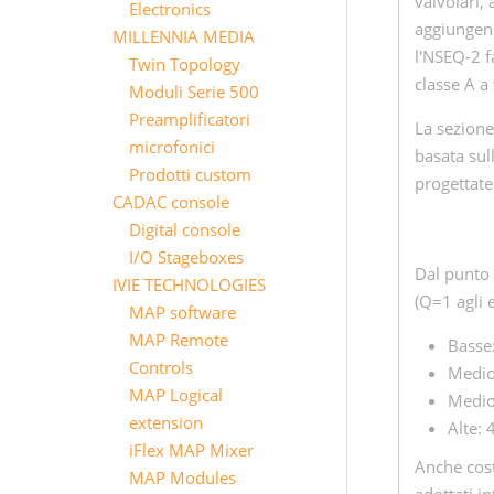
valvolari,
Electronics
aggiungend
MILLENNIA MEDIA
l'NSEQ-2 f
Twin Topology
classe A a 
Moduli Serie 500
Preamplificatori
La sezione
microfonici
basata sul
Prodotti custom
progettate
CADAC console
Digital console
I/O Stageboxes
Dal punto 
IVIE TECHNOLOGIES
(Q=1 agli 
MAP software
MAP Remote
Basse:
Controls
Medio
MAP Logical
Medio
extension
Alte: 
iFlex MAP Mixer
Anche cost
MAP Modules
adottati i