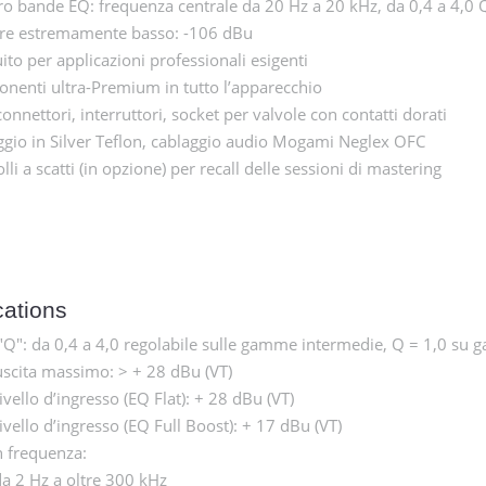
ro bande EQ: frequenza centrale da 20 Hz a 20 kHz, da 0,4 a 4,0 
e estremamente basso: -106 dBu
ito per applicazioni professionali esigenti
nenti ultra-Premium in tutto l’apparecchio
connettori, interruttori, socket per valvole con contatti dorati
ggio in Silver Teflon, cablaggio audio Mogami Neglex OFC
lli a scatti (in opzione) per recall delle sessioni di mastering
cations
 "Q": da 0,4 a 4,0 regolabile sulle gamme intermedie, Q = 1,0 su 
 uscita massimo: > + 28 dBu (VT)
vello d’ingresso (EQ Flat): + 28 dBu (VT)
vello d’ingresso (EQ Full Boost): + 17 dBu (VT)
n frequenza:
a 2 Hz a oltre 300 kHz