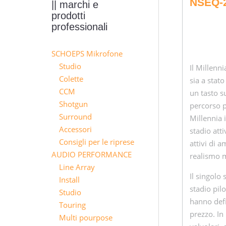
NSEQ-
|| marchi e
prodotti
professionali
SCHOEPS Mikrofone
Studio
Il Millenn
Colette
sia a stat
CCM
un tasto s
Shotgun
percorso p
Surround
Millennia 
Accessori
stadio att
Consigli per le riprese
attivi di 
AUDIO PERFORMANCE
realismo m
Line Array
Il singolo
Install
stadio pil
Studio
hanno defi
Touring
prezzo. In
Multi pourpose