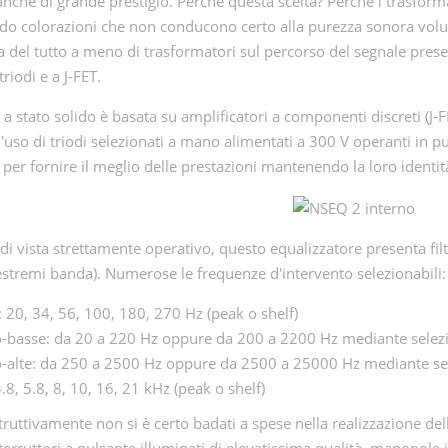
 anche di grande prestigio. Perché questa scelta? Perché i trasform
o colorazioni che non conducono certo alla purezza sonora voluta
a del tutto a meno di trasformatori sul percorso del segnale prese
triodi e a J-FET.
 a stato solido è basata su amplificatori a componenti discreti (J-F
l'uso di triodi selezionati a mano alimentati a 300 V operanti in p
 per fornire il meglio delle prestazioni mantenendo la loro identi
di vista strettamente operativo, questo equalizzatore presenta filtr
estremi banda). Numerose le frequenze d'intervento selezionabili
 20, 34, 56, 100, 180, 270 Hz (peak o shelf)
-basse: da 20 a 220 Hz oppure da 200 a 2200 Hz mediante selezi
-alte: da 250 a 2500 Hz oppure da 2500 a 25000 Hz mediante sel
4.8, 5.8, 8, 10, 16, 21 kHz (peak o shelf)
ruttivamente non si è certo badati a spese nella realizzazione del
nterruttori a pulsante illuminati di elevatissima qualità, manopole