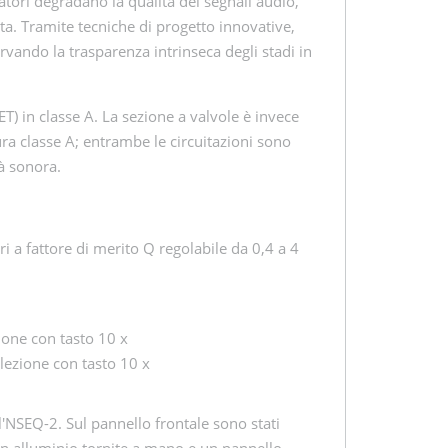
atori degradano la qualità dei segnali audio,
. Tramite tecniche di progetto innovative,
rvando la trasparenza intrinseca degli stadi in
ET) in classe A. La sezione a valvole è invece
ura classe A; entrambe le circuitazioni sono
tà sonora.
i a fattore di merito Q regolabile da 0,4 a 4
:
one con tasto 10 x
ezione con tasto 10 x
l'NSEQ-2. Sul pannello frontale sono stati
 in alluminio tornite a mano e un pannello