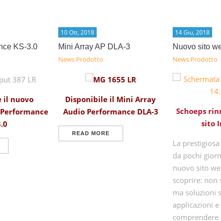
10 Ott, 2018
14 Giu, 2018
nce KS-3.0
Mini Array AP DLA-3
Nuovo sito w
News Prodotto
News Prodotto
Disponibile il Mini Array
 il nuovo
Schoeps rin
Audio Performance DLA-3
 Performance
sito 
.0
READ MORE
La prestigiosa
da pochi giorn
nuovo sito we
scoprire: non 
ma soluzioni 
applicazioni e
comprendere